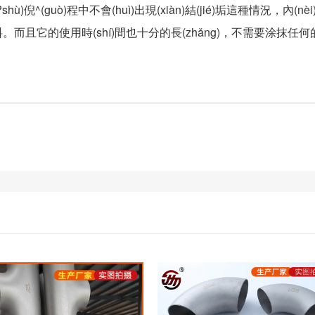
?shù)倪^(guò)程中不會(huì)出現(xiàn)結(jié)垢這種情況，內(nè
材料。而且它的使用時(shí)間也十分的長(zhǎng)，不需要涂抹任何