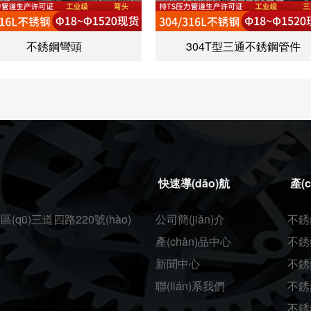
不銹鋼彎頭
304T型三通不銹鋼管件
快速導(dǎo)航
產(
qū)三道四路220號(hào)
公司簡(jiǎn)介
不銹
產(chǎn)品中心
不銹
新聞中心
不銹
聯(lián)系我們
不銹
不銹