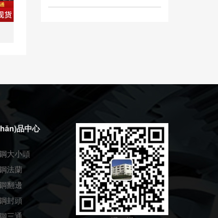
chǎn)品中心
鋼大小頭
鋼法蘭
鋼翻邊
鋼封頭
鋼三通