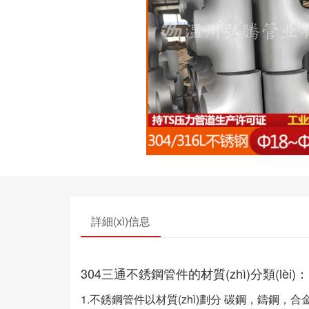
詳細(xì)信息
304三通不銹鋼管件的材質(zhì)分類(lèi)：
1.不銹鋼管件以材質(zhì)劃分 碳鋼，鑄鋼