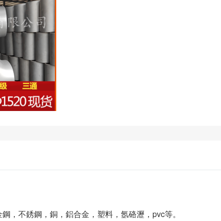
，合金鋼，不銹鋼，銅，鋁合金，塑料，氬硌瀝，pvc等。