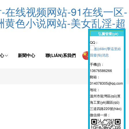
-在线视频网站-91在线一区-
洲黄色小说网站-美女乱淫-超
弘騰管業(yè)
QQ：
中心
新聞中心
聯(LIÁN)系我們
手機(jī)：
13676586266
郵箱：
314078305@qq.com
地址：
溫州市龍灣區(qū)濱
海工業(yè)園區(qū)
三道四路220號(hào)
微信掃一掃：