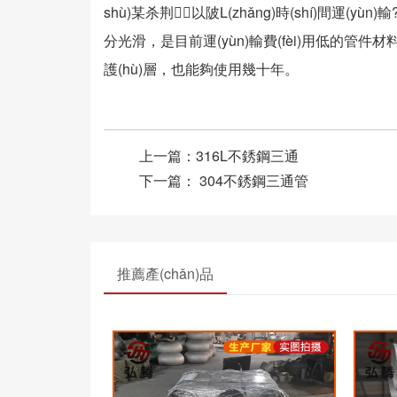
shù)某杀荆以陂L(zhǎng)時(shí)間運(yùn)輸
分光滑，是目前運(yùn)輸費(fèi)用低的管件
護(hù)層，也能夠使用幾十年。
上一篇：
316L不銹鋼三通
下一篇：
304不銹鋼三通管
推薦產(chǎn)品