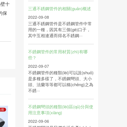
i)壁十
三通不銹鋼管件的相關(guān)概述
的保
2022-09-08
三通不銹鋼管件是不銹鋼管件中常
用的一種，因其有三個(gè)口子，
其中互相連通而得名不銹鋼···
不銹鋼管件的常用材質(zhì)有哪
些？
2022-09-07
不銹鋼管件的種類(lèi)可以說(shuō)
是多種多樣了，不銹鋼彎頭、大小
頭、法蘭等等都可以稱(chēng)之為
不銹···
不銹鋼彎頭的種類(lèi)區(qū)分與使
用注意事項(xiàng)
2022-09-06