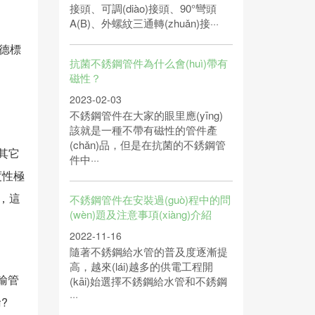
接頭、可調(diào)接頭、90°彎頭
A(B)、外螺紋三通轉(zhuǎn)接···
、德標
抗菌不銹鋼管件為什么會(huì)帶有
磁性？
2023-02-03
不銹鋼管件在大家的眼里應(yīng)
該就是一種不帶有磁性的管件產
(chǎn)品，但是在抗菌的不銹鋼管
是其它
件中···
度性極
小，這
不銹鋼管件在安裝過(guò)程中的問
(wèn)題及注意事項(xiàng)介紹
2022-11-16
隨著不銹鋼給水管的普及度逐漸提
高，越來(lái)越多的供電工程開
)輸管
(kāi)始選擇不銹鋼給水管和不銹鋼
···
?