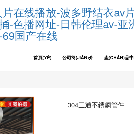
人片在线播放-波多野结衣av片
-色播网址-日韩伦理av-亚
-69国产在线
首頁(YÈ)
公司簡(JIǍN)介
產(CHǍN)品
304三通不銹鋼管件