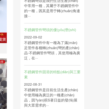
不銹鋼彎頭是我們生活生產(chǎn)
中常用一種，其屬于不銹鋼管件中
的一種，因其是用于轉(zhuǎn)角連
接···
不銹鋼管件彎頭的優(yōu)勢(shì)
2022-09-02
不銹鋼管件中有一種為了滿(mǎn)
足管件各種轉(zhuǎn)彎的產(chǎn)
品-不銹鋼管件彎頭，其使用極為廣
泛，在···
不銹鋼管件固溶的特點(diǎn)與三要
素
2022-08-31
不銹鋼管件是目前生活生產(chǎn)
中使用極為廣泛的一種產(chǎn)
品，因?yàn)殡S著日益的發(fā)展
與大眾需求的···