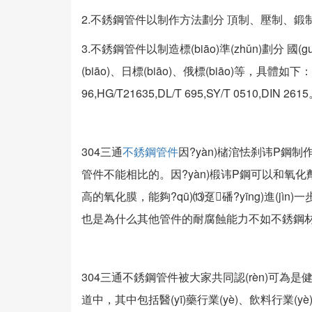
2.不銹鋼管件以制作方法劃分 頂制、壓制、鍛
3.不銹鋼管件以制造標(biāo)準(zhǔn)劃分 國(guó
(biāo)、日標(biāo)、俄標(biāo)等，具體如下：GB/
96,HG/T21635,DL/T 695,SY/T 0510,DIN 261
304三通
不銹鋼管件
因?yàn)槠涫怯刹讳P鋼
管件不能相比的。因?yàn)椴讳P鋼可以和氧化劑
高的氧化膜，能夠?qū)⒀趸磻?yīng)進(j
也是為什么其他管件的耐腐蝕能力不如不銹鋼材料
304三通不銹鋼管件被大家共同認(rèn)可為是健康
道中，其中包括醫(yī)藥行業(yè)、飲料行業(yè