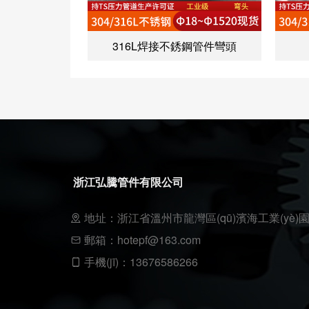
316L焊接不銹鋼管件彎頭
浙江弘騰管件有限公司
地址：浙江省溫州市龍灣區(qū)濱海工業(yè)園區(
郵箱：hotepf@163.com
手機(jī)：13676586266