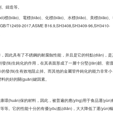
制、鑄造等。
)標(biāo)、電標(biāo)、化標(biāo)、水標(biāo)、美標(biāo)
T12459-2017,ASME B16.9,SH3408,SH3409-96,SH3410-
5。
制作，因此具有了不銹鋼的耐腐蝕性能，并且是它的特點(diǎn)，
發(fā)生鈍化的作用，在其表面形成了一層十分堅(jiān)韌、密
ìn)一步的發(fā)生有效地阻止掉。而其他的金屬管件鈍化的能力非常
的好的關(guān)鍵因素。
環(huán)保的材料，因此，被普遍的應(yīng)用于食品運(yùn
)等等。它的性能十分的有優(yōu)點(diǎn)，大大降低了運(yùn)輸