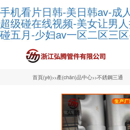
手机看片日韩-美日韩av-成
超级碰在线视频-美女让男人捅
碰五月-少妇av一区二区三区
首頁(yè)
產(chǎn)品中心
不銹鋼三通
>>
>>